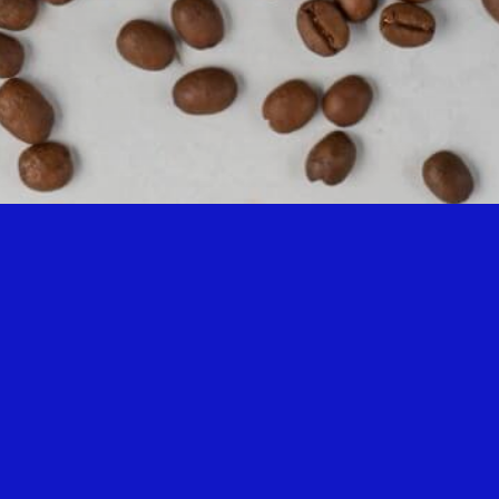
0
NISAN 1, 2019
eti Bakır