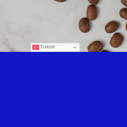
Turkish
Hürrem 2'li Kahve S